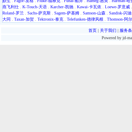
默生
.
Fagor-发格
.
Fluke-福禄克
.
Funai-船井
.
Hameg-惠美
.
Harman-
燕飞利仕
.
K-Touch-天语
.
Karcher-凯驰
.
Kawai-卡瓦依
.
Loewe-罗意威
Roland-罗兰
.
Sachs-萨克斯
.
Sagem-萨基姆
.
Samson-山森
.
Sandisk-闪迪
大同
.
Taxan-加贺
.
Tektronix-泰克
.
Telefunken-德律风根
.
Thomson-
首页
|
关于我们
|
服务条
Powered by jd-m