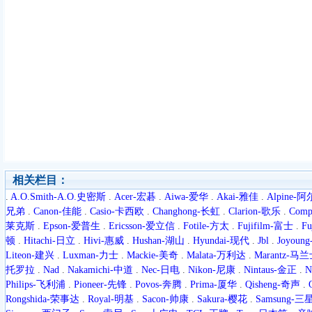
相关栏目：
.
A.O.Smith-A.O.史密斯
.
Acer-宏碁
.
Aiwa-爱华
.
Akai-雅佳
.
Alpine-
兄弟
.
Canon-佳能
.
Casio-卡西欧
.
Changhong-长虹
.
Clarion-歌乐
.
Com
莱克斯
.
Epson-爱普生
.
Ericsson-爱立信
.
Fotile-方太
.
Fujifilm-富士
.
F
顿
.
Hitachi-日立
.
Hivi-惠威
.
Hushan-湖山
.
Hyundai-现代
.
Jbl
.
Joyoun
Liteon-建兴
.
Luxman-力士
.
Mackie-美奇
.
Malata-万利达
.
Marantz-马
托罗拉
.
Nad
.
Nakamichi-中道
.
Nec-日电
.
Nikon-尼康
.
Nintaus-金正
.
N
Philips-飞利浦
.
Pioneer-先锋
.
Povos-奔腾
.
Prima-厦华
.
Qisheng-奇声
.
Rongshida-荣事达
.
Royal-明基
.
Sacon-帅康
.
Sakura-樱花
.
Samsung-三