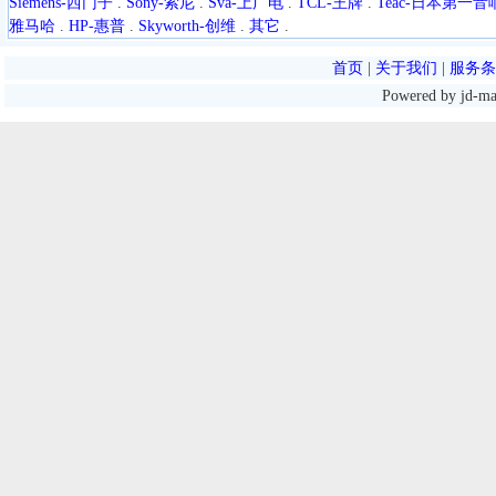
Siemens-西门子
.
Sony-索尼
.
Sva-上广电
.
TCL-王牌
.
Teac-日本第一音
雅马哈
.
HP-惠普
.
Skyworth-创维
.
其它
.
首页
|
关于我们
|
服务条
Powered by jd-m