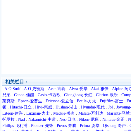
相关栏目：
.
A.O.Smith-A.O.史密斯
.
Acer-宏碁
.
Aiwa-爱华
.
Akai-雅佳
.
Alpine-
兄弟
.
Canon-佳能
.
Casio-卡西欧
.
Changhong-长虹
.
Clarion-歌乐
.
Com
莱克斯
.
Epson-爱普生
.
Ericsson-爱立信
.
Fotile-方太
.
Fujifilm-富士
.
F
顿
.
Hitachi-日立
.
Hivi-惠威
.
Hushan-湖山
.
Hyundai-现代
.
Jbl
.
Joyoun
Liteon-建兴
.
Luxman-力士
.
Mackie-美奇
.
Malata-万利达
.
Marantz-马
托罗拉
.
Nad
.
Nakamichi-中道
.
Nec-日电
.
Nikon-尼康
.
Nintaus-金正
.
N
Philips-飞利浦
.
Pioneer-先锋
.
Povos-奔腾
.
Prima-厦华
.
Qisheng-奇声
.