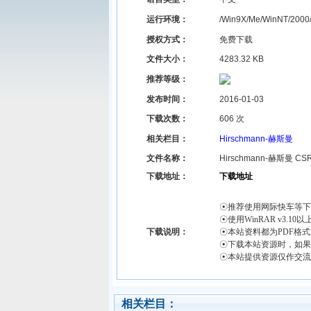
运行环境：
/Win9X/Me/WinNT/2000
授权方式：
免费下载
文件大小：
4283.32 KB
推荐等级：
发布时间：
2016-01-03
下载次数：
606 次
相关栏目
：
Hirschmann-赫斯曼
文件名称
：
Hirschmann-赫斯
下载地址：
下载地址
☉推荐使用网际快车等下
☉使用WinRAR v3.1
下载说明：
☉本站资料都为PDF格式，
☉下载本站资源时，如果
☉本站提供资源仅作交流
相关栏目：